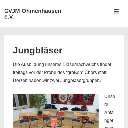
↓
CVJM Ohmenhausen
Zum
e.V.
MEN
Inhalt
Hauptnavigation
Jungbläser
Die Ausbildung unseres Bläsernachwuchs findet
freitags vor der Probe des “großen” Chors statt.
Derzeit haben wir zwei Jungbläsergruppen.
Unse
re
Anfä
nger