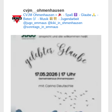
cvjm__ohmenhausen
CVJM Ohmenhausen =
- Spaß
- Glaube
-
Beten
- Musik
- Jugendarbeit
@jugo_emmaus
@kiki_in_ohmenhausen
@sonntags_in_emmaus