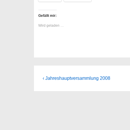
Gefällt mir:
Wird geladen …
Beitragsnavigation
Previous
‹ Jahreshauptversammlung 2008
Post
is