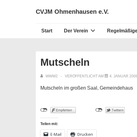
↓
Secondary
CVJM Ohmenhausen e.V.
Zum
Navigation
Inhalt
Hauptnavigation
Start
Der Verein
Regelmäßige
Mutscheln
WWW2
VERÖFFENTLICHT AM
4. JANUAR 200
Mutscheln im großen Saal, Gemeindehaus
Teilen mit:
E-Mail
Drucken