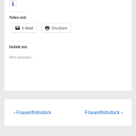
Teilen mit:
E-Mail
Drucken
Gefällt mir:
Wird geladen …
Beitragsnavigation
Previous
Next
‹ Frauenfrühstück
Frauenfrühstück ›
Post
Post
is
is