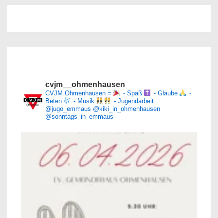
cvjm__ohmenhausen
CVJM Ohmenhausen =
- Spaß
- Glaube
-
Beten
- Musik
- Jugendarbeit
@jugo_emmaus
@kiki_in_ohmenhausen
@sonntags_in_emmaus