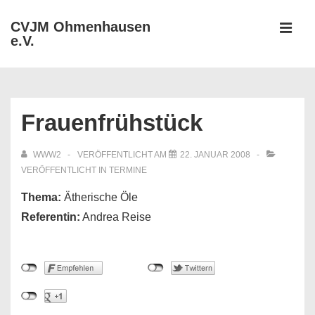
↓
CVJM Ohmenhausen
Zum
e.V.
MEN
Inhalt
Hauptnavigation
Frauenfrühstück
WWW2
VERÖFFENTLICHT AM
22. JANUAR 2008
VERÖFFENTLICHT IN
TERMINE
Thema:
Ätherische Öle
Referentin:
Andrea Reise