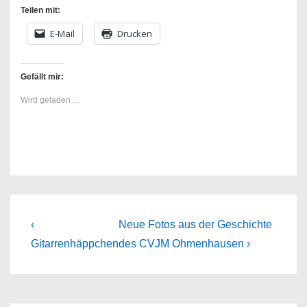
Teilen mit:
E-Mail
Drucken
Gefällt mir:
Wird geladen …
Beitragsnavigation
Previous
Next
‹
Neue Fotos aus der Geschichte
Post
Post
Gitarrenhäppchen
des CVJM Ohmenhausen ›
is
is