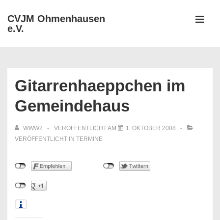
↓
CVJM Ohmenhausen
Zum
e.V.
MEN
Inhalt
Hauptnavigation
Gitarrenhaeppchen im
Gemeindehaus
WWW2
VERÖFFENTLICHT AM
1. OKTOBER 2008
VERÖFFENTLICHT IN
TERMINE