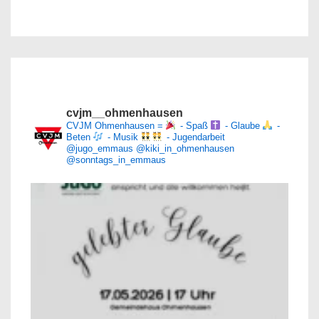
cvjm__ohmenhausen
CVJM Ohmenhausen =
- Spaß
- Glaube
-
Beten
- Musik
- Jugendarbeit
@jugo_emmaus
@kiki_in_ohmenhausen
@sonntags_in_emmaus