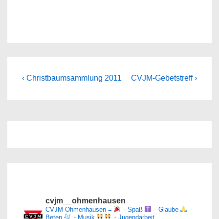
Beitragsnavigation
Previous
Next
‹ Christbaumsammlung 2011
CVJM-Gebetstreff ›
Post
Post
is
is
cvjm__ohmenhausen
CVJM Ohmenhausen =
- Spaß
- Glaube
-
Beten
- Musik
- Jugendarbeit