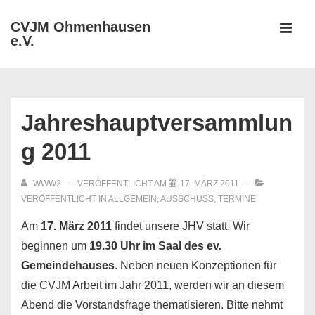
↓
CVJM Ohmenhausen
Zum
e.V.
MEN
Inhalt
Hauptnavigation
Jahreshauptversammlun
g 2011
WWW2
VERÖFFENTLICHT AM
17. MÄRZ 2011
VERÖFFENTLICHT IN
ALLGEMEIN
,
AUSSCHUSS
,
TERMINE
Am
17. März 2011
findet unsere JHV statt. Wir
beginnen um
19.30 Uhr im Saal des ev.
Gemeindehauses
. Neben neuen Konzeptionen für
die CVJM Arbeit im Jahr 2011, werden wir an diesem
Abend die Vorstandsfrage thematisieren. Bitte nehmt