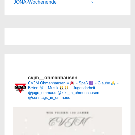
Post
Post
JONA-Wochenende
›
is
is
cvjm__ohmenhausen
CVJM Ohmenhausen =
- Spaß
- Glaube
-
Beten
- Musik
- Jugendarbeit
@jugo_emmaus
@kiki_in_ohmenhausen
@sonntags_in_emmaus