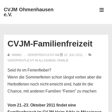
↓
CVJM Ohmenhausen
Zum
e.V.
MEN
Inhalt
Hauptnavigation
CVJM-Familienfreizeit
WWW2
VERÖFFENTLICHT AM
22. JULI 2011
VERÖFFENTLICHT IN
ALLGEMEIN
,
FAMILIE
Seid ihr im Ferienfieber?
Wenn die Sommerferien schon längst vorbei aber die
Herbstferien noch nicht erreicht sind, habt ihr die
Chance, mit anderen Familien “Ferien” zu machen
Vom 21.-23. Oktober 2011 findet eine