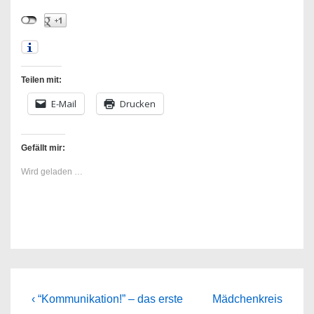
Teilen mit:
E-Mail
Drucken
Gefällt mir:
Wird geladen …
Beitragsnavigation
Previous
Next
‹ “Kommunikation!” – das erste
Mädchenkreis