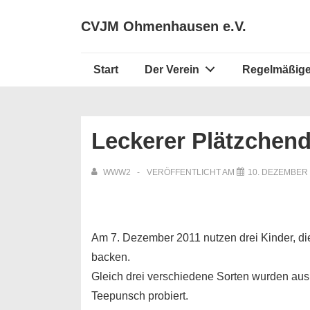
↓
Secondary
CVJM Ohmenhausen e.V.
Zum
Navigation
Inhalt
Hauptnavigation
Start
Der Verein
Regelmäßige
Leckerer Plätzchen
WWW2
VERÖFFENTLICHT AM
10. DEZEMBER 
Am 7. Dezember 2011 nutzen drei Kinder, di
backen.
Gleich drei verschiedene Sorten wurden aus
Teepunsch probiert.