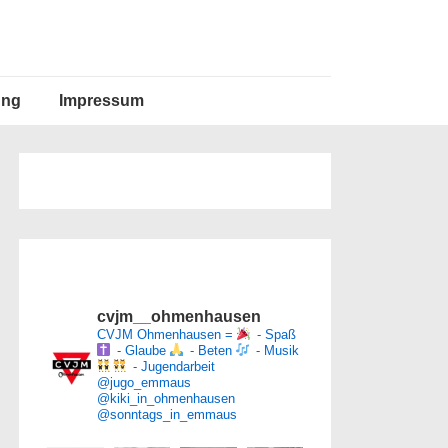
ung
Impressum
cvjm__ohmenhausen
CVJM Ohmenhausen =
- Spaß
- Glaube
- Beten
- Musik
- Jugendarbeit
@jugo_emmaus
@kiki_in_ohmenhausen
@sonntags_in_emmaus