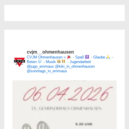
cvjm__ohmenhausen
CVJM Ohmenhausen =
- Spaß
- Glaube
-
Beten
- Musik
- Jugendarbeit
@jugo_emmaus
@kiki_in_ohmenhausen
@sonntags_in_emmaus