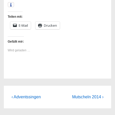
Teilen mit:
E-Mail
Drucken
Gefällt mir:
Wird geladen …
Beitragsnavigation
Previous
Next
‹ Adventssingen
Mutscheln 2014 ›
Post
Post
is
is