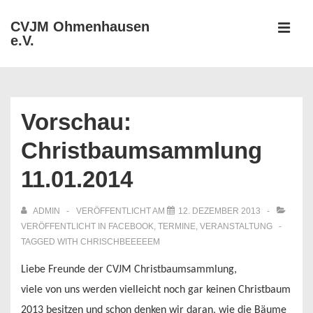
↓
CVJM Ohmenhausen
Zum
e.V.
MEN
Inhalt
Hauptnavigation
Vorschau:
Christbaumsammlung
11.01.2014
ADMIN
VERÖFFENTLICHT AM
12. DEZEMBER 2013
VERÖFFENTLICHT IN
FACEBOOK
,
TERMINE
,
VERANSTALTUNG
TAGGED WITH
CHRISCHBEEEEEM
Liebe Freunde der CVJM Christbaumsammlung,
viele von uns werden vielleicht noch gar keinen Christbaum
2013 besitzen und schon denken wir daran, wie die Bäume