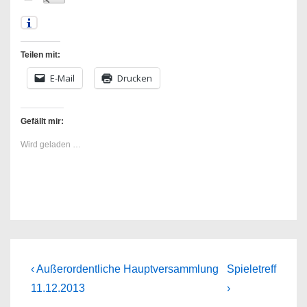
Teilen mit:
E-Mail
Drucken
Gefällt mir:
Wird geladen …
Beitragsnavigation
Previous
Next
‹ Außerordentliche Hauptversammlung
Spieletreff
Post
Post
11.12.2013
›
is
is