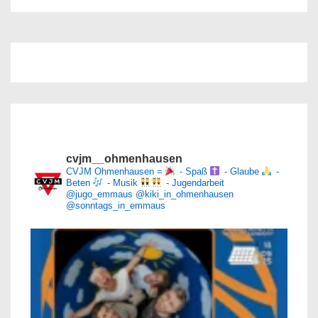
cvjm__ohmenhausen
CVJM Ohmenhausen =
- Spaß
- Glaube
-
Beten
- Musik
- Jugendarbeit
@jugo_emmaus
@kiki_in_ohmenhausen
@sonntags_in_emmaus