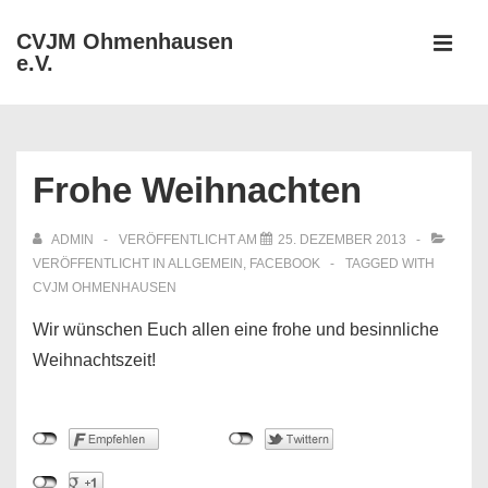
↓
CVJM Ohmenhausen
Zum
e.V.
MEN
Inhalt
Hauptnavigation
Frohe Weihnachten
ADMIN
VERÖFFENTLICHT AM
25. DEZEMBER 2013
VERÖFFENTLICHT IN
ALLGEMEIN
,
FACEBOOK
TAGGED WITH
CVJM OHMENHAUSEN
Wir wünschen Euch allen eine frohe und besinnliche
Weihnachtszeit!