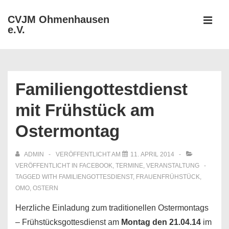
↓
CVJM Ohmenhausen
Zum
e.V.
MEN
Inhalt
Hauptnavigation
Familiengottestdienst
mit Frühstück am
Ostermontag
ADMIN
VERÖFFENTLICHT AM
11. APRIL 2014
VERÖFFENTLICHT IN
FACEBOOK
,
TERMINE
,
VERANSTALTUNG
TAGGED WITH
FAMILIENGOTTESDIENST
,
FRAUENFRÜHSTÜCK
,
OMO
,
OSTERN
Herzliche Einladung zum traditionellen Ostermontags
– Frühstücksgottesdienst am
Montag
den 21.04.14
im