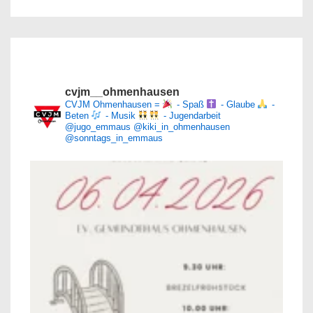
cvjm__ohmenhausen
CVJM Ohmenhausen =
- Spaß
- Glaube
-
Beten
- Musik
- Jugendarbeit
@jugo_emmaus
@kiki_in_ohmenhausen
@sonntags_in_emmaus