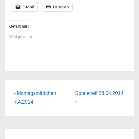
E-Mail
Drucken
Gefällt mir:
Wird geladen …
Beitragsnavigation
Previous
Next
‹ Montagsmädchen
Spieletreff 28.04.2014
Post
Post
7.4.2014
›
is
is