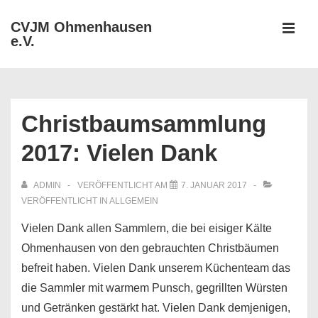
↓
CVJM Ohmenhausen
Zum
e.V.
MEN
Inhalt
Hauptnavigation
Christbaumsammlung
2017: Vielen Dank
ADMIN
VERÖFFENTLICHT AM
7. JANUAR 2017
VERÖFFENTLICHT IN
ALLGEMEIN
Vielen Dank allen Sammlern, die bei eisiger Kälte
Ohmenhausen von den gebrauchten Christbäumen
befreit haben. Vielen Dank unserem Küchenteam das
die Sammler mit warmem Punsch, gegrillten Würsten
und Getränken gestärkt hat. Vielen Dank demjenigen,