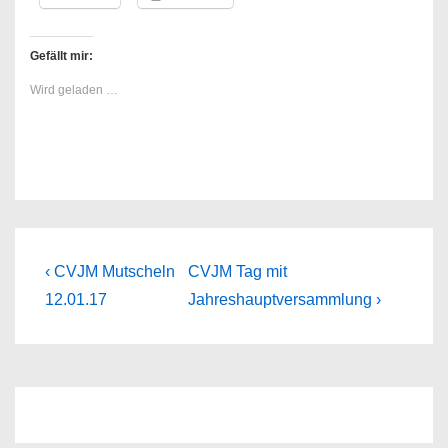
Gefällt mir:
Wird geladen …
Beitragsnavigation
Previous
Next
‹ CVJM Mutscheln
CVJM Tag mit
Post
Post
12.01.17
Jahreshauptversammlung ›
is
is