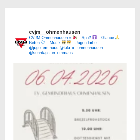
cvjm__ohmenhausen
CVJM Ohmenhausen =
- Spaß
- Glaube
-
Beten
- Musik
- Jugendarbeit
@jugo_emmaus
@kiki_in_ohmenhausen
@sonntags_in_emmaus