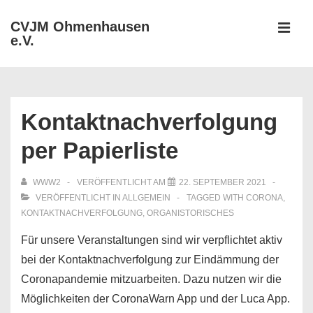
↓
CVJM Ohmenhausen
Zum
e.V.
MEN
Inhalt
Hauptnavigation
Kontaktnachverfolgung
per Papierliste
WWW2
VERÖFFENTLICHT AM
22. SEPTEMBER 2021
VERÖFFENTLICHT IN
ALLGEMEIN
TAGGED WITH
CORONA
,
KONTAKTNACHVERFOLGUNG
,
ORGANISTORISCHES
Für unsere Veranstaltungen sind wir verpflichtet aktiv
bei der Kontaktnachverfolgung zur Eindämmung der
Coronapandemie mitzuarbeiten. Dazu nutzen wir die
Möglichkeiten der CoronaWarn App und der Luca App.