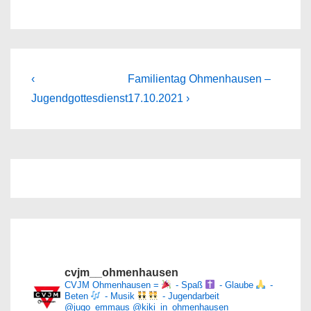
Beitragsnavigation
Previous
Next
‹
Familientag Ohmenhausen –
Post
Post
Jugendgottesdienst
17.10.2021 ›
is
is
cvjm__ohmenhausen
CVJM Ohmenhausen =
- Spaß
- Glaube
-
Beten
- Musik
- Jugendarbeit
@jugo_emmaus
@kiki_in_ohmenhausen