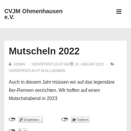
↓
CVJM Ohmenhausen
Zum
e.V.
MEN
Inhalt
Hauptnavigation
Mutscheln 2022
ADMIN
VERÖFFENTLICHT AM
10. JANUAR 2022
VERÖFFENTLICHT IN
ALLGEMEIN
Auch in diesem Jahr müssen wir auf das legendäre
6er-Rennen verzichten. WIr hoffen auf einen
Mutschelabend in 2023