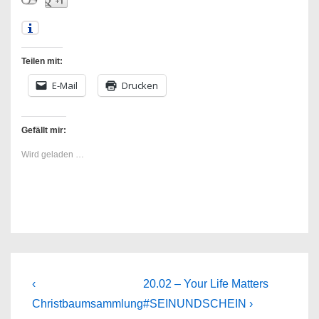
Teilen mit:
E-Mail
Drucken
Gefällt mir:
Wird geladen …
Beitragsnavigation
Previous
Next
‹
20.02 – Your Life Matters
Post
Post
Christbaumsammlung
#SEINUNDSCHEIN ›