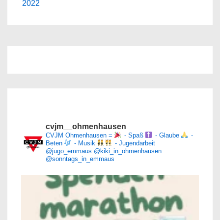
is
is
2022
cvjm__ohmenhausen
CVJM Ohmenhausen =
- Spaß
- Glaube
-
Beten
- Musik
- Jugendarbeit
@jugo_emmaus
@kiki_in_ohmenhausen
@sonntags_in_emmaus