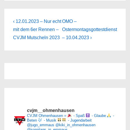
Beitragsnavigation
Previous
Next
‹ 12.01.2023 – Nur echt
OMO –
Post
Post
mit dem 6er Rennen –
Ostermontagsgottestdienst
is
is
CVJM Mutscheln 2023
– 10.04.2023 ›
cvjm__ohmenhausen
CVJM Ohmenhausen =
- Spaß
- Glaube
-
Beten
- Musik
- Jugendarbeit
@jugo_emmaus
@kiki_in_ohmenhausen
@sonntags_in_emmaus