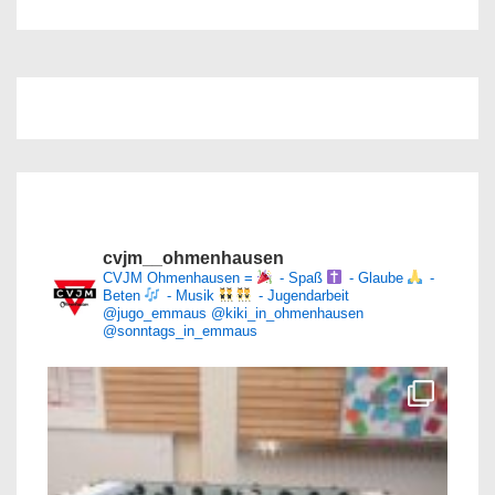
Mutscheln
2026
cvjm__ohmenhausen
CVJM Ohmenhausen =
- Spaß
- Glaube
-
Beten
- Musik
- Jugendarbeit
@jugo_emmaus
@kiki_in_ohmenhausen
@sonntags_in_emmaus