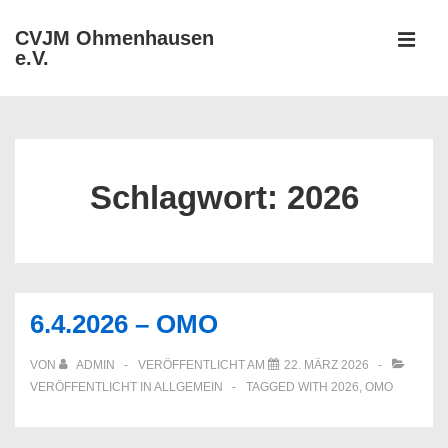
↓
CVJM Ohmenhausen
Zum
e.V.
MEN
Inhalt
Hauptnavigation
Schlagwort:
2026
6.4.2026 – OMO
VON
ADMIN
VERÖFFENTLICHT AM
22. MÄRZ 2026
VERÖFFENTLICHT IN
ALLGEMEIN
TAGGED WITH
2026
,
OMO