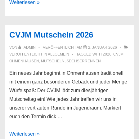
Mitgestalten
Weiterlesen »
&
Mitreden:
Einladung
CVJM Mutscheln 2026
zu
unserer
VON
ADMIN
VERÖFFENTLICHT AM
2. JANUAR 2026
Mitgliederversammlung
VERÖFFENTLICHT IN
ALLGEMEIN
TAGGED WITH
2026
,
CVJM
OHMENHAUSEN
,
MUTSCHELN
,
SECHSERRENNEN
am
26.03.2026
Ein neues Jahr beginnt in Ohmenhausen traditionell
mit einem ganz besonderen Gebäck und jeder Menge
Würfelspaß: Der CVJM lädt zum diesjährigen
Mutscheltag ein! Wie jedes Jahr treffen wir uns in
unserer vertrauten Runde im Jugendraum. Markiert
euch den Termin dick …
CVJM
Weiterlesen »