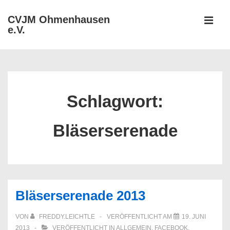
↓
CVJM Ohmenhausen
Zum
e.V.
MEN
Inhalt
Hauptnavigation
Schlagwort:
Bläserserenade
Bläserserenade 2013
VON
FREDDY.LEICHTLE
VERÖFFENTLICHT AM
19. JUNI
2013
VERÖFFENTLICHT IN
ALLGEMEIN
,
FACEBOOK
,