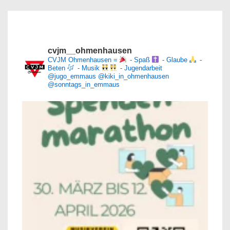
cvjm__ohmenhausen
CVJM Ohmenhausen =
- Spaß
- Glaube
-
Beten
- Musik
- Jugendarbeit
@jugo_emmaus
@kiki_in_ohmenhausen
@sonntags_in_emmaus