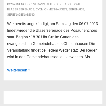
POSAUNENCHOR
,
VERANSTALTUNG
TAGGED WITH
BLÄSERSERENADE
,
CVJM OHMENHAUSEN
,
SERENADE
,
SERENADENABEND
Wie bereits angekündigt, am Samstag den 06.07.2013
findet wieder die Bläserserenade des Posaunenchors
statt. Beginn : 18.30 Uhr Ort: Im Garten des
evangelischen Gemeindehauses Ohmenhausen Die
Veranstaltung findet bei jedem Wetter statt. Bei Regen
wird in den Gemeindehaussaal ausgewichen. Als …
Bläserserenade
Weiterlesen »
2013