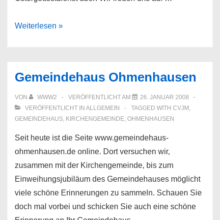
OMO
Weiterlesen »
–
Auch
dieses
Gemeindehaus Ohmenhausen
Jahr
wieder!
VON
WWW2
VERÖFFENTLICHT AM
26. JANUAR 2008
VERÖFFENTLICHT IN
ALLGEMEIN
TAGGED WITH
CVJM
,
GEMEINDEHAUS
,
KIRCHENGEMEINDE
,
OHMENHAUSEN
Seit heute ist die Seite www.gemeindehaus-
ohmenhausen.de online. Dort versuchen wir,
zusammen mit der Kirchengemeinde, bis zum
Einweihungsjubiläum des Gemeindehauses möglicht
viele schöne Erinnerungen zu sammeln. Schauen Sie
doch mal vorbei und schicken Sie auch eine schöne