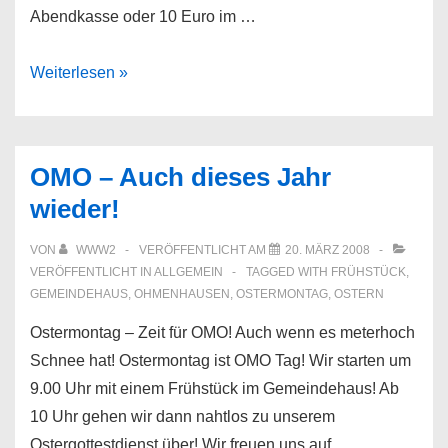
Abendkasse oder 10 Euro im …
Gitarrenhäppchen
Weiterlesen »
OMO – Auch dieses Jahr
wieder!
VON
WWW2
VERÖFFENTLICHT AM
20. MÄRZ 2008
VERÖFFENTLICHT IN
ALLGEMEIN
TAGGED WITH
FRÜHSTÜCK
,
GEMEINDEHAUS
,
OHMENHAUSEN
,
OSTERMONTAG
,
OSTERN
Ostermontag – Zeit für OMO! Auch wenn es meterhoch
Schnee hat! Ostermontag ist OMO Tag! Wir starten um
9.00 Uhr mit einem Frühstück im Gemeindehaus! Ab
10 Uhr gehen wir dann nahtlos zu unserem
Ostergottestdienst über! Wir freuen uns auf …