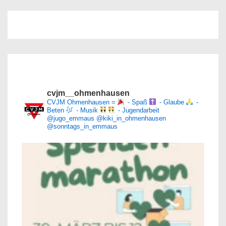
cvjm__ohmenhausen
CVJM Ohmenhausen =
- Spaß
- Glaube
-
Beten
- Musik
- Jugendarbeit
@jugo_emmaus
@kiki_in_ohmenhausen
@sonntags_in_emmaus