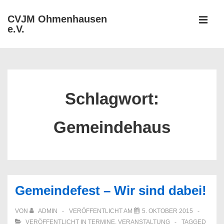
↓
CVJM Ohmenhausen
Zum
e.V.
MEN
Inhalt
Hauptnavigation
Schlagwort:
Gemeindehaus
Gemeindefest – Wir sind dabei!
VON
ADMIN
VERÖFFENTLICHT AM
5. OKTOBER 2015
VERÖFFENTLICHT IN
TERMINE
,
VERANSTALTUNG
TAGGED