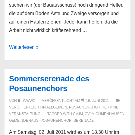
suchen wir (der Bauausschuss) noch dringend Helfer,
die auf dem Boden Äste und Zweige versorgen und
auf einen Haufen ziehen. Jeder kann helfen, da die
Arbeit nicht wirklich kräftezehrend …
Helfer
Weiterlesen »
für
Baumfäll
und
Sommerserenade des
-
Posaunenchors
rückschnittaktion
gesucht!
VON
WWW2
VERÖFFENTLICHT AM
16. JUNI 2011
VERÖFFENTLICHT IN
ALLGEMEIN
,
POSAUNENCHOR
,
TERMINE
,
VERANSTALTUNG
TAGGED WITH
CVJM
,
CVJM OHMENHAUSEN
,
GEMEINDEHAUS
,
POSAUNENCHOR
,
SERENADE
Am Samstag, 02. Juli 2011 wird es um 18.30 Uhr im