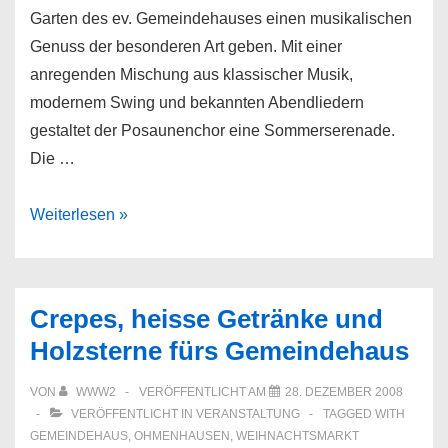
Garten des ev. Gemeindehauses einen musikalischen
Genuss der besonderen Art geben. Mit einer
anregenden Mischung aus klassischer Musik,
modernem Swing und bekannten Abendliedern
gestaltet der Posaunenchor eine Sommerserenade.
Die …
Sommerserenade
Weiterlesen »
des
Posaunenchors
Crepes, heisse Getränke und
Holzsterne fürs Gemeindehaus
VON
WWW2
VERÖFFENTLICHT AM
28. DEZEMBER 2008
VERÖFFENTLICHT IN
VERANSTALTUNG
TAGGED WITH
GEMEINDEHAUS
,
OHMENHAUSEN
,
WEIHNACHTSMARKT