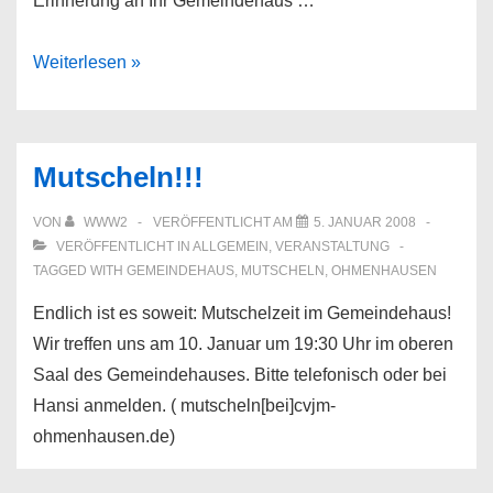
Erinnerung an Ihr Gemeindehaus …
Gemeindehaus
Weiterlesen »
Ohmenhausen
Mutscheln!!!
VON
WWW2
VERÖFFENTLICHT AM
5. JANUAR 2008
VERÖFFENTLICHT IN
ALLGEMEIN
,
VERANSTALTUNG
TAGGED WITH
GEMEINDEHAUS
,
MUTSCHELN
,
OHMENHAUSEN
Endlich ist es soweit: Mutschelzeit im Gemeindehaus!
Wir treffen uns am 10. Januar um 19:30 Uhr im oberen
Saal des Gemeindehauses. Bitte telefonisch oder bei
Hansi anmelden. ( mutscheln[bei]cvjm-
ohmenhausen.de)