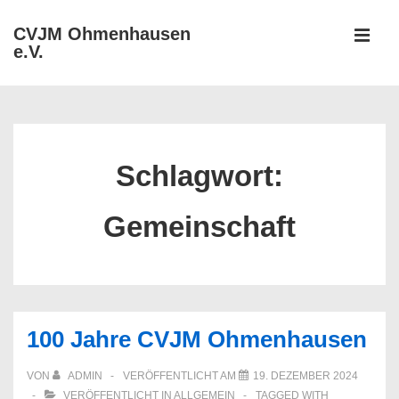
↓
CVJM Ohmenhausen
Zum
e.V.
MEN
Inhalt
Hauptnavigation
Schlagwort:
Gemeinschaft
100 Jahre CVJM Ohmenhausen
VON
ADMIN
VERÖFFENTLICHT AM
19. DEZEMBER 2024
VERÖFFENTLICHT IN
ALLGEMEIN
TAGGED WITH