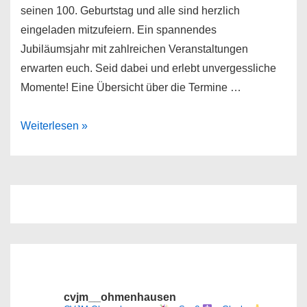
seinen 100. Geburtstag und alle sind herzlich
eingeladen mitzufeiern. Ein spannendes
Jubiläumsjahr mit zahlreichen Veranstaltungen
erwarten euch. Seid dabei und erlebt unvergessliche
Momente! Eine Übersicht über die Termine …
100
Weiterlesen »
Jahre
CVJM
Ohmenhausen
cvjm__ohmenhausen