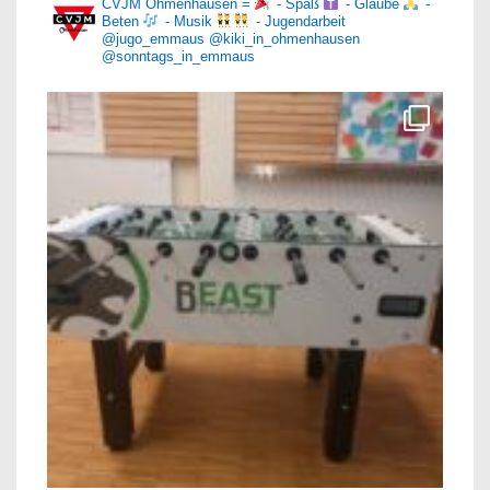
CVJM Ohmenhausen =
- Spaß
- Glaube
-
Beten
- Musik
- Jugendarbeit
@jugo_emmaus
@kiki_in_ohmenhausen
@sonntags_in_emmaus