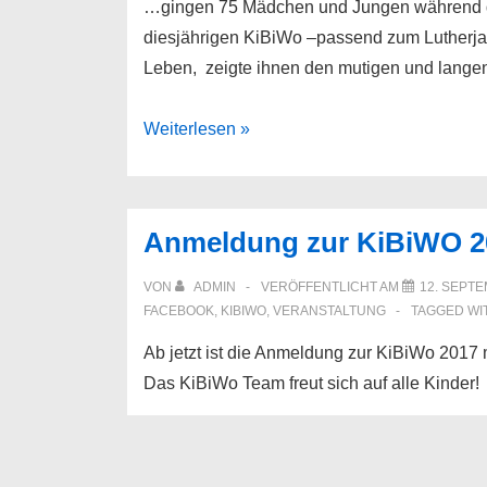
…gingen 75 Mädchen und Jungen während d
diesjährigen KiBiWo –passend zum Lutherjah
Leben, zeigte ihnen den mutigen und lange
Mit
Weiterlesen »
Martin
auf
Entdeckertour….
Anmeldung zur KiBiWO 2
VON
ADMIN
VERÖFFENTLICHT AM
12. SEPT
FACEBOOK
,
KIBIWO
,
VERANSTALTUNG
TAGGED WI
Ab jetzt ist die Anmeldung zur KiBiWo 2017 
Das KiBiWo Team freut sich auf alle Kinder!