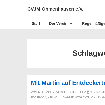
↓
Secondary
CVJM Ohmenhausen e.V.
Zum
Navigation
Inhalt
Hauptnavigation
Start
Der Verein
Regelmäßige
Schlagw
Mit Martin auf Entdecker
VON
ADMIN
VERÖFFENTLICHT AM
9. NOVEM
FACEBOOK
,
KIBIWO
TAGGED WITH
CVJM OHMENH