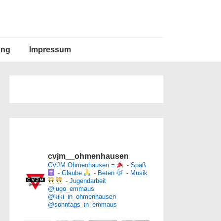
ung
Impressum
cvjm__ohmenhausen
CVJM Ohmenhausen =
- Spaß
- Glaube
- Beten
- Musik
- Jugendarbeit
@jugo_emmaus
@kiki_in_ohmenhausen
@sonntags_in_emmaus