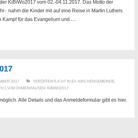
er KiBiWo2017 vom 02.-04.11.2017. Das Motto der
r- nahm die Kinder mit auf eine Reise in Martin Luthers
n Kampf für das Evangelium und …
017
EMBER 2017
VERÖFFENTLICHT IN
EV. KIRCHENGEMEINDE
,
TH
CVJM OHMENHAUSEN
,
KIBIWO2017
möglich. Alle Details und das Anmeldeformular gibt es hier.