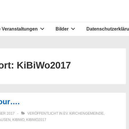
 Veranstaltungen
Bilder
Datenschutzerklär
ort:
KiBiWo2017
tour….
BER 2017
VERÖFFENTLICHT IN
EV. KIRCHENGEMEINDE
,
AUSEN
,
KIBIWO
,
KIBIWO2017