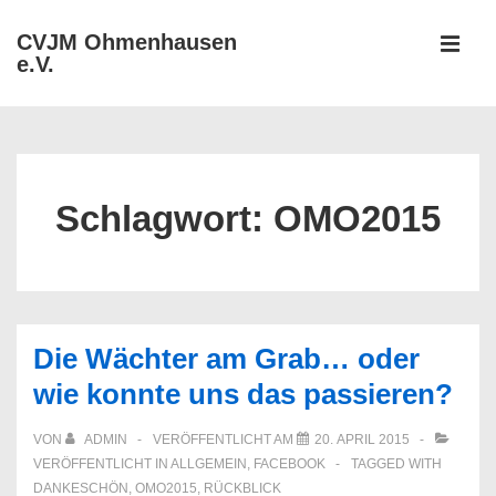
↓
CVJM Ohmenhausen
Zum
e.V.
MEN
Inhalt
Hauptnavigation
Schlagwort:
OMO2015
Die Wächter am Grab… oder
wie konnte uns das passieren?
VON
ADMIN
VERÖFFENTLICHT AM
20. APRIL 2015
VERÖFFENTLICHT IN
ALLGEMEIN
,
FACEBOOK
TAGGED WITH
DANKESCHÖN
,
OMO2015
,
RÜCKBLICK