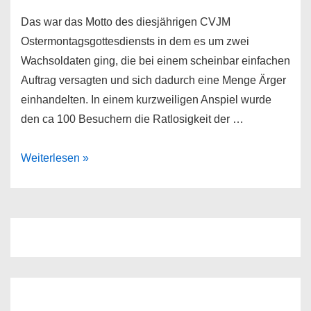
Das war das Motto des diesjährigen CVJM
Ostermontagsgottesdiensts in dem es um zwei
Wachsoldaten ging, die bei einem scheinbar einfachen
Auftrag versagten und sich dadurch eine Menge Ärger
einhandelten. In einem kurzweiligen Anspiel wurde
den ca 100 Besuchern die Ratlosigkeit der …
Die
Weiterlesen »
Wächter
am
Grab…
oder
wie
konnte
uns