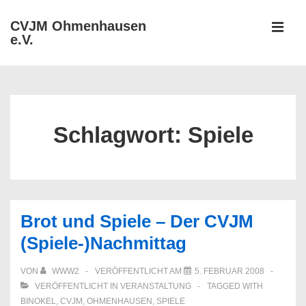
↓
CVJM Ohmenhausen
Zum
e.V.
MEN
Inhalt
Hauptnavigation
Schlagwort:
Spiele
Brot und Spiele – Der CVJM
(Spiele-)Nachmittag
VON
WWW2
VERÖFFENTLICHT AM
5. FEBRUAR 2008
VERÖFFENTLICHT IN
VERANSTALTUNG
TAGGED WITH
BINOKEL
,
CVJM
,
OHMENHAUSEN
,
SPIELE