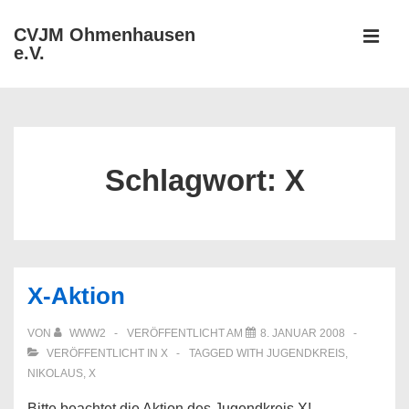
↓
CVJM Ohmenhausen
Zum
e.V.
MEN
Inhalt
Hauptnavigation
Schlagwort:
X
X-Aktion
VON
WWW2
VERÖFFENTLICHT AM
8. JANUAR 2008
VERÖFFENTLICHT IN
X
TAGGED WITH
JUGENDKREIS
,
NIKOLAUS
,
X
Bitte beachtet die Aktion des Jugendkreis X!