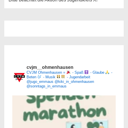
cvjm__ohmenhausen
CVJM Ohmenhausen =
- Spaß
- Glaube
-
Beten
- Musik
- Jugendarbeit
@jugo_emmaus
@kiki_in_ohmenhausen
@sonntags_in_emmaus