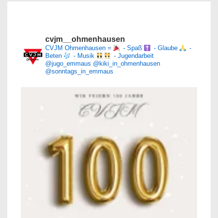
cvjm__ohmenhausen
CVJM Ohmenhausen =
- Spaß
- Glaube
-
Beten
- Musik
- Jugendarbeit
@jugo_emmaus
@kiki_in_ohmenhausen
@sonntags_in_emmaus