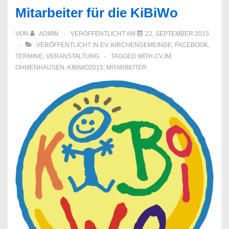
Freunder
Mitarbeiter für die KiBiWo
der
KiBiWo
VON
ADMIN
VERÖFFENTLICHT AM
22. SEPTEMBER 2015
VERÖFFENTLICHT IN
EV. KIRCHENGEMEINDE
,
FACEBOOK
,
TERMINE
,
VERANSTALTUNG
TAGGED WITH
CVJM
OHMENHAUSEN
,
KIBIWO2015
,
MITARBEITER