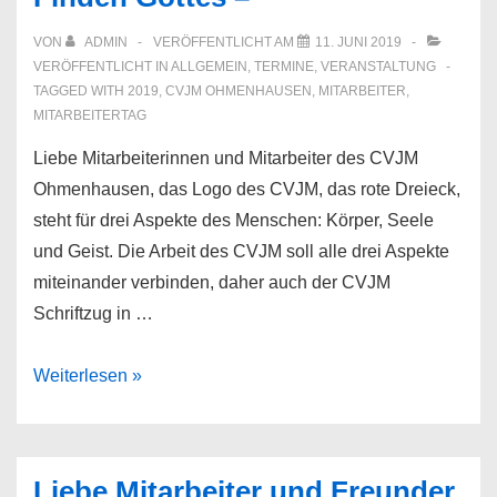
VON
ADMIN
VERÖFFENTLICHT AM
11. JUNI 2019
VERÖFFENTLICHT IN
ALLGEMEIN
,
TERMINE
,
VERANSTALTUNG
TAGGED WITH
2019
,
CVJM OHMENHAUSEN
,
MITARBEITER
,
MITARBEITERTAG
Liebe Mitarbeiterinnen und Mitarbeiter des CVJM
Ohmenhausen, das Logo des CVJM, das rote Dreieck,
steht für drei Aspekte des Menschen: Körper, Seele
und Geist. Die Arbeit des CVJM soll alle drei Aspekte
miteinander verbinden, daher auch der CVJM
Schriftzug in …
CVJM
Weiterlesen »
Mitarbeitertag
am
30.
Liebe Mitarbeiter und Freunder