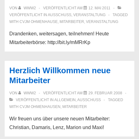
VON
WWW2
VERÖFFENTLICHT AM
12. MAI 2011
VERÖFFENTLICHT IN
AUSSCHUSS
,
VERANSTALTUNG
TAGGED
WITH
CVJM OHMENHAUSE
,
MITARBEITER
,
VERANSTALTUNG
Drandenken, weitersagen, teilnehmen! Heute
Mitarbeiterbörse: http://bit.ly/mMRrKp
Herzlich Willkommen neue
Mitarbeiter
VON
WWW2
VERÖFFENTLICHT AM
29. FEBRUAR 2008
VERÖFFENTLICHT IN
ALLGEMEIN
,
AUSSCHUSS
TAGGED
WITH
CVJM OHMENHAUSEN
,
MITARBEITER
Wir freuen uns über unsere neuen Mitarbeiter:
Christian, Damaris, Lenz, Marion und Maxi!