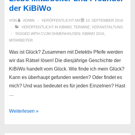
Juni
der KiBiWo
2019
–
VON
ADMIN
VERÖFFENTLICHT AM
10. SEPTEMBER 2016
Vom
VERÖFFENTLICHT IN
KIBIWO
,
TERMINE
,
VERANSTALTUNG
Suchen
TAGGED WITH
CVJM OHMENHAUSEN
,
KIBIWO 2016
,
MITARBEITER
und
Finden
Was ist Glück? Zusammen mit Detektiv Pfeife werden
Gottes
wir das Rätsel lösen! Die diesjährige Geschichte der
–
KiBiWo handelt vom Glück. Wie finde ich mein Glück?
Kann es überhaupt gefunden werden? Oder findet es
mich? Und was bedeutet es für jeden Einzelnen? Hast
…
Liebe
Weiterlesen »
Mitarbeiter
und