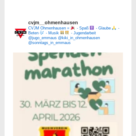
cvjm__ohmenhausen
CVJM Ohmenhausen =
- Spaß
- Glaube
-
Beten
- Musik
- Jugendarbeit
@jugo_emmaus
@kiki_in_ohmenhausen
@sonntags_in_emmaus