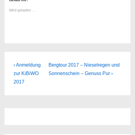
Gefällt mir:
Wird geladen …
Beitragsnavigation
Previous
Next
‹ Anmeldung
Bergtour 2017 – Nieselregen und
Post
Post
zur KiBiWO
Sonnenschein – Genuss Pur ›
is
is
2017