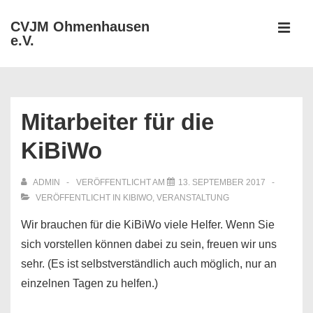
↓
CVJM Ohmenhausen
Zum
e.V.
MEN
Inhalt
Hauptnavigation
Mitarbeiter für die
KiBiWo
ADMIN
VERÖFFENTLICHT AM
13. SEPTEMBER 2017
VERÖFFENTLICHT IN
KIBIWO
,
VERANSTALTUNG
Wir brauchen für die KiBiWo viele Helfer. Wenn Sie
sich vorstellen können dabei zu sein, freuen wir uns
sehr. (Es ist selbstverständlich auch möglich, nur an
einzelnen Tagen zu helfen.)