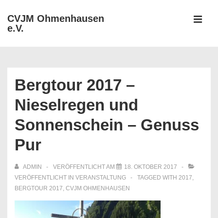
↓
CVJM Ohmenhausen
Zum
e.V.
MEN
Inhalt
Hauptnavigation
Bergtour 2017 –
Nieselregen und
Sonnenschein – Genuss
Pur
ADMIN
VERÖFFENTLICHT AM
18. OKTOBER 2017
VERÖFFENTLICHT IN
VERANSTALTUNG
TAGGED WITH
2017
,
BERGTOUR 2017
,
CVJM OHMENHAUSEN