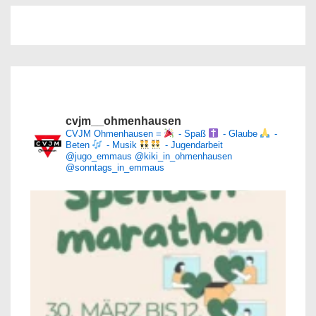
cvjm__ohmenhausen
CVJM Ohmenhausen =
- Spaß
- Glaube
-
Beten
- Musik
- Jugendarbeit
@jugo_emmaus
@kiki_in_ohmenhausen
@sonntags_in_emmaus