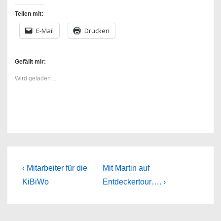
Teilen mit:
E-Mail
Drucken
Gefällt mir:
Wird geladen …
Beitragsnavigation
Previous
Next
‹ Mitarbeiter für die
Mit Martin auf
Post
Post
KiBiWo
Entdeckertour…. ›
is
is