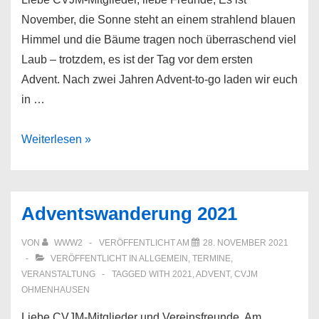
November, die Sonne steht an einem strahlend blauen
Himmel und die Bäume tragen noch überraschend viel
Laub – trotzdem, es ist der Tag vor dem ersten
Advent. Nach zwei Jahren Advent-to-go laden wir euch
in …
CVJM
Weiterlesen »
Advent
2022
Adventswanderung 2021
VON
WWW2
VERÖFFENTLICHT AM
28. NOVEMBER 2021
VERÖFFENTLICHT IN
ALLGEMEIN
,
TERMINE
,
VERANSTALTUNG
TAGGED WITH
2021
,
ADVENT
,
CVJM
OHMENHAUSEN
Liebe CVJM-Mitglieder und Vereinsfreunde. Am