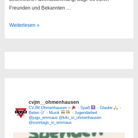
Freunden und Bekannten …
CVJM
Weiterlesen »
Advent
2015
cvjm__ohmenhausen
CVJM Ohmenhausen =
- Spaß
- Glaube
-
Beten
- Musik
- Jugendarbeit
@jugo_emmaus
@kiki_in_ohmenhausen
@sonntags_in_emmaus