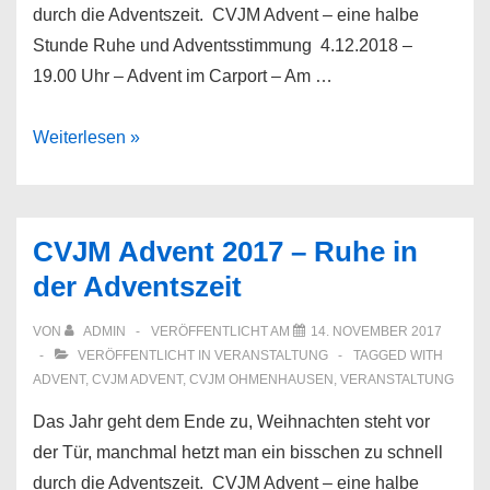
durch die Adventszeit. CVJM Advent – eine halbe
Stunde Ruhe und Adventsstimmung 4.12.2018 –
19.00 Uhr – Advent im Carport – Am …
CVJM
Weiterlesen »
Advent
2018
–
CVJM Advent 2017 – Ruhe in
Besinnlichkeit
der Adventszeit
in
der
VON
ADMIN
VERÖFFENTLICHT AM
14. NOVEMBER 2017
Adventszeit
VERÖFFENTLICHT IN
VERANSTALTUNG
TAGGED WITH
ADVENT
,
CVJM ADVENT
,
CVJM OHMENHAUSEN
,
VERANSTALTUNG
Das Jahr geht dem Ende zu, Weihnachten steht vor
der Tür, manchmal hetzt man ein bisschen zu schnell
durch die Adventszeit. CVJM Advent – eine halbe