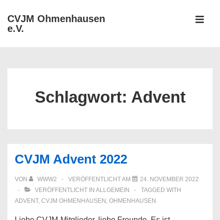
↓
CVJM Ohmenhausen
Zum
e.V.
MEN
Inhalt
Hauptnavigation
Schlagwort:
Advent
CVJM Advent 2022
VON
WWW2
VERÖFFENTLICHT AM
24. NOVEMBER 2022
VERÖFFENTLICHT IN
ALLGEMEIN
TAGGED WITH
ADVENT
,
CVJM OHMENHAUSEN
,
OHMENHAUSEN
Liebe CVJM-Mitglieder, liebe Freunde, Es ist