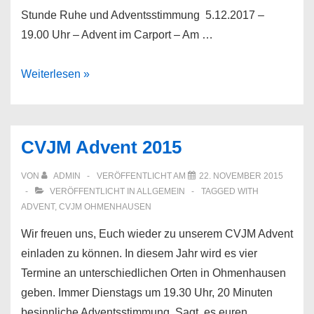
Stunde Ruhe und Adventsstimmung 5.12.2017 –
19.00 Uhr – Advent im Carport – Am …
CVJM
Weiterlesen »
Advent
2017
–
CVJM Advent 2015
Ruhe
in
VON
ADMIN
VERÖFFENTLICHT AM
22. NOVEMBER 2015
der
VERÖFFENTLICHT IN
ALLGEMEIN
TAGGED WITH
ADVENT
,
CVJM OHMENHAUSEN
Adventszeit
Wir freuen uns, Euch wieder zu unserem CVJM Advent
einladen zu können. In diesem Jahr wird es vier
Termine an unterschiedlichen Orten in Ohmenhausen
geben. Immer Dienstags um 19.30 Uhr, 20 Minuten
besinnliche Adventsstimmung. Sagt es euren