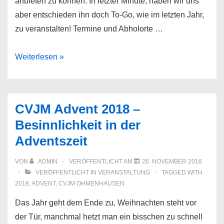
anbieten zu können. In letzter Minute, haben wir uns
aber entschieden ihn doch To-Go, wie im letzten Jahr,
zu veranstalten! Termine und Abholorte …
CVJM
Weiterlesen »
(im)
Advent
CVJM Advent 2018 –
Besinnlichkeit in der
Adventszeit
VON
ADMIN
VERÖFFENTLICHT AM
26. NOVEMBER 2018
VERÖFFENTLICHT IN
VERANSTALTUNG
TAGGED WITH
2018
,
ADVENT
,
CVJM OHMENHAUSEN
Das Jahr geht dem Ende zu, Weihnachten steht vor
der Tür, manchmal hetzt man ein bisschen zu schnell