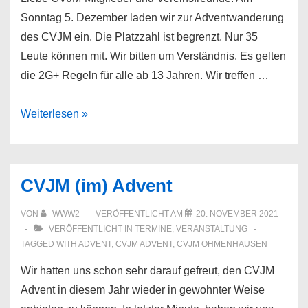
Sonntag 5. Dezember laden wir zur Adventwanderung
des CVJM ein. Die Platzzahl ist begrenzt. Nur 35
Leute können mit. Wir bitten um Verständnis. Es gelten
die 2G+ Regeln für alle ab 13 Jahren. Wir treffen …
Adventswanderung
Weiterlesen »
2021
CVJM (im) Advent
VON
WWW2
VERÖFFENTLICHT AM
20. NOVEMBER 2021
VERÖFFENTLICHT IN
TERMINE
,
VERANSTALTUNG
TAGGED WITH
ADVENT
,
CVJM ADVENT
,
CVJM OHMENHAUSEN
Wir hatten uns schon sehr darauf gefreut, den CVJM
Advent in diesem Jahr wieder in gewohnter Weise