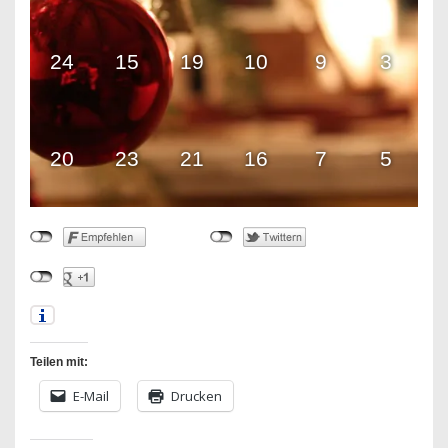
24
15
19
10
9
3
20
23
21
16
7
5
Teilen mit:
E-Mail
Drucken