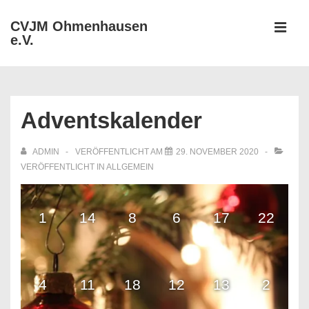
↓
CVJM Ohmenhausen
Zum
e.V.
MEN
Inhalt
Hauptnavigation
Adventskalender
ADMIN
VERÖFFENTLICHT AM
29. NOVEMBER 2020
VERÖFFENTLICHT IN
ALLGEMEIN
1
14
8
6
17
22
4
11
18
12
13
2