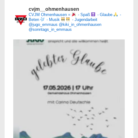
cvjm__ohmenhausen
CVJM Ohmenhausen =
- Spaß
- Glaube
-
Beten
- Musik
- Jugendarbeit
@jugo_emmaus
@kiki_in_ohmenhausen
@sonntags_in_emmaus